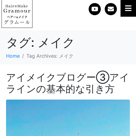
Hair
Make
&
Gramour
ヘアー
メイク
&
グラムール
タグ:
メイク
Home
Tag Archives: メイク
アイメイクブログー③アイ
ラインの基本的な引き方