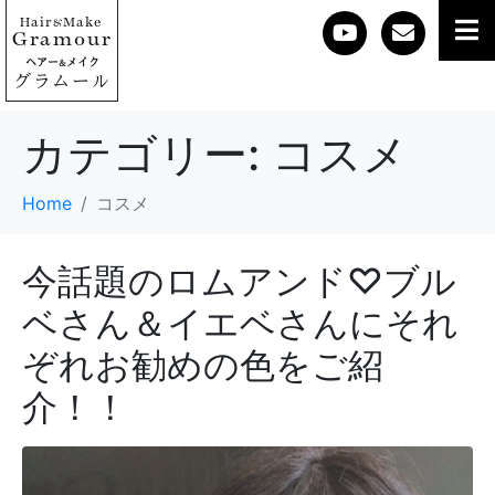
Hair
Make
&
Gramour
ヘアー
メイク
&
グラムール
カテゴリー:
コスメ
Home
コスメ
今話題のロムアンド♡ブル
ベさん＆イエベさんにそれ
ぞれお勧めの色をご紹
介！！