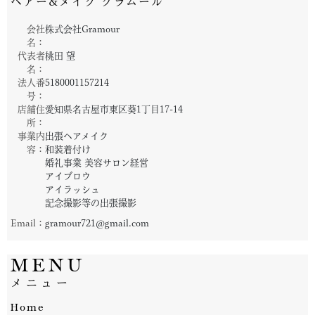
ヘアー&メイク グラムール
会社
株式会社Gramour
名：
代表者
桃田 望
名：
法人番
5180001157214
号：
店舗住
愛知県名古屋市東区葵1丁目17-14
所：
事業内
出張ヘアメイク
容：
和装着付け
婚礼事業 美容サロン経営
アイブロウ
アイラッシュ
記念撮影等の出張撮影
Email：
gramour721@gmail.com
MENU
メニュー
Home