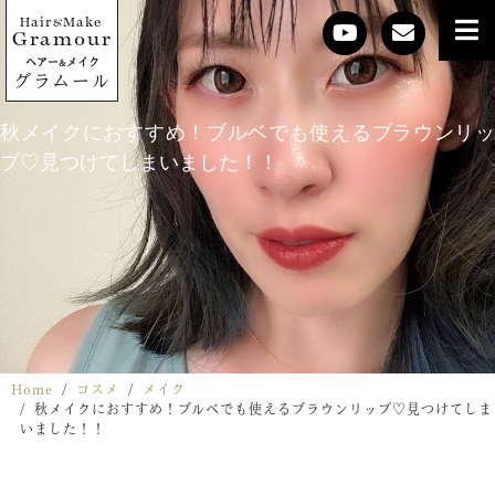
Hair
Make
&
Gramour
ヘアー
メイク
&
グラムール
秋メイクにおすすめ！ブルベでも使えるブラウンリッ
プ♡見つけてしまいました！！
Home
コスメ
メイク
秋メイクにおすすめ！ブルベでも使えるブラウンリップ♡見つけてしま
いました！！